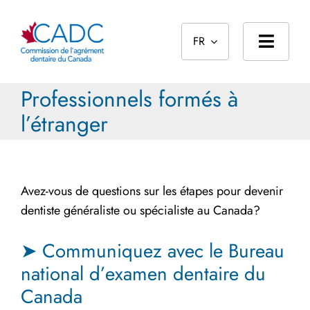
Skip
to
FR
content
Toggl
Navig
Professionnels formés à
Page d’accueil
l’étranger
À propos
Normes
Avez-vous de questions sur les étapes pour devenir
Le processus d’agrément
dentiste généraliste ou spécialiste au Canada?
Reconnaissances des diplômes étrangers
➤ Communiquez avec le Bureau
Public
national d’examen dentaire du
Canada