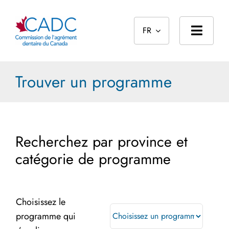
Skip
to
FR
content
Toggl
Navig
Page d’accueil
Trouver un programme
À propos
Normes
Recherchez par province et
Le processus d’agrément
catégorie de programme
Reconnaissances des diplômes étrangers
Public
Choisissez le
programme qui