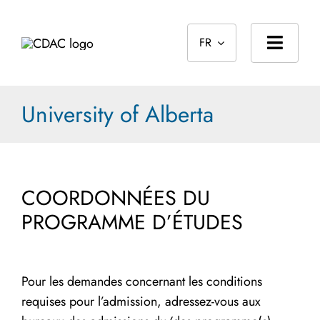
Skip
to
FR
content
Toggl
Navig
Page d’accueil
University of Alberta
À propos
Normes
COORDONNÉES DU
Le processus d’agrément
PROGRAMME D’ÉTUDES
Reconnaissances des diplômes étrangers
Public
Pour les demandes concernant les conditions
requises pour l’admission, adressez-vous aux