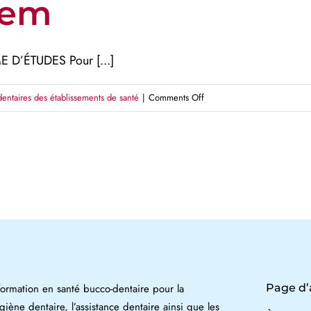
tem
D’ÉTUDES Pour [...]
on
dentaires des établissements de santé
|
Comments Off
Sinai
Health
System
rmation en santé bucco-dentaire pour la
Page d’
ygiène dentaire, l’assistance dentaire ainsi que les