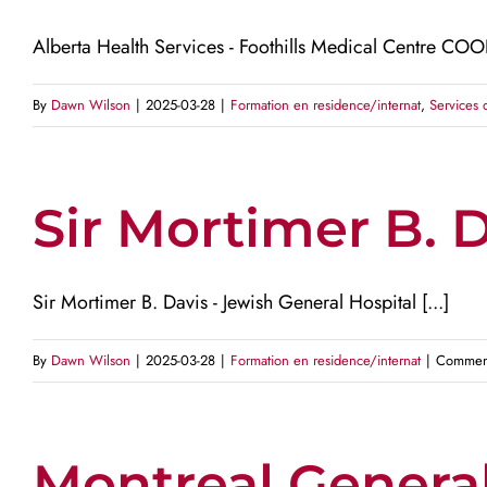
Alberta Health Services - Foothills Medical Centre C
By
Dawn Wilson
|
2025-03-28
|
Formation en residence/internat
,
Services 
Sir Mortimer B. 
Sir Mortimer B. Davis - Jewish General Hospital [...]
By
Dawn Wilson
|
2025-03-28
|
Formation en residence/internat
|
Comment
Montreal General