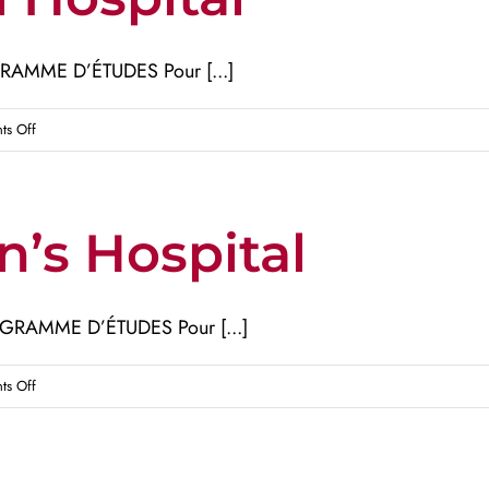
–
Jewish
AMME D’ÉTUDES Pour [...]
General
Hospital
on
s Off
Montreal
General
Hospital
n’s Hospital
GRAMME D’ÉTUDES Pour [...]
on
s Off
Montreal
Children’s
Hospital