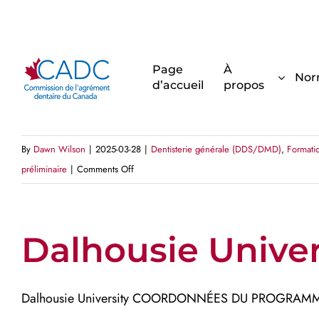
Skip
to
content
Universite Laval
Page
À
Nor
d’accueil
propos
Université Laval COORDONNÉES DU PROGRAMME D’ÉTU
By
Dawn Wilson
|
2025-03-28
|
Dentisterie générale (DDS/DMD)
,
Formati
on
préliminaire
|
Comments Off
Universite
Laval
Dalhousie Univer
Dalhousie University COORDONNÉES DU PROGRAMME D