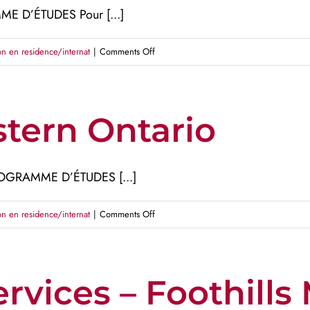
E D’ÉTUDES Pour [...]
on
on en residence/internat
|
Comments Off
University
of
Montreal
stern Ontario
ROGRAMME D’ÉTUDES [...]
on
on en residence/internat
|
Comments Off
University
of
Western
rvices – Foothills
Ontario