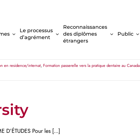
Reconnaissances
Le processus
mes
des diplômes
Public
d’agrément
étrangers
DES Pour les demandes concernant [...]
on en residence/internat
,
Formation passerelle vers la pratique dentaire au Cana
sity
’ÉTUDES Pour les [...]