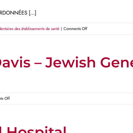
OORDONNÉES [...]
on
dentaires des établissements de santé
|
Comments Off
Alberta
Health
Services
Davis – Jewish Gen
–
Foothills
Medical
Centre
on
s Off
Sir
Mortimer
B.
 Hospital
Davis