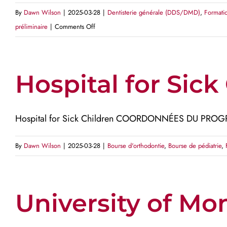
By
Dawn Wilson
|
2025-03-28
|
Dentisterie générale (DDS/DMD)
,
Formati
on
préliminaire
|
Comments Off
Dalhousie
University
Hospital for Sick
Hospital for Sick Children COORDONNÉES DU PROGR
By
Dawn Wilson
|
2025-03-28
|
Bourse d'orthodontie
,
Bourse de pédiatrie
,
University of Mo