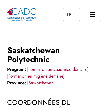
Skip
to
FR
content
Toggl
Navig
Page d’accueil
À propos
Saskatchewan
Normes
Polytechnic
Le processus d’agrément
Program:
[
Formation en assistance dentaire
]
[
Formation en hygiène dentaire
]
Reconnaissances des diplômes étrangers
Province:
[
Saskatchewan
]
Public
COORDONNÉES DU