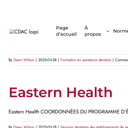
Skip
to
content
Keyin College
Page
À
Norm
d’accueil
propos
Keyin College COORDONNÉES DU PROGRAMME D’ÉTUDE
By
Dawn Wilson
|
2025-03-28
|
Formation en assistance dentaire
|
Commen
Eastern Health
Eastern Health COORDONNÉES DU PROGRAMME D’ÉTUD
By
Dawn Wilson
|
2025-03-28
|
Services dentaires des établissements de s