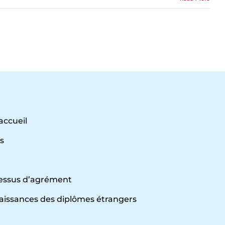
accueil
s
s
essus d’agrément
issances des diplômes étrangers