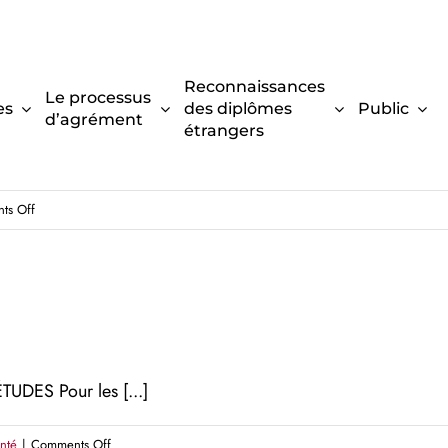
Reconnaissances
Le processus
es
des diplômes
Public
d’agrément
étrangers
S Pour les [...]
on
ts Off
Keyin
College
ES Pour les [...]
on
anté
|
Comments Off