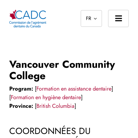
Skip
to
FR
content
Toggl
Navig
Page d’accueil
À propos
Vancouver Community
Normes
College
Le processus d’agrément
Program:
[
Formation en assistance dentaire
]
[
Formation en hygiène dentaire
]
Reconnaissances des diplômes étrangers
Province:
[
British Columbia
]
Public
COORDONNÉES DU