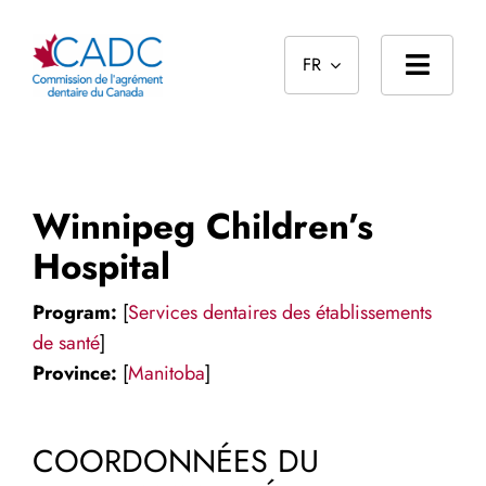
Skip
to
FR
content
Toggl
Navig
Page d’accueil
À propos
Winnipeg Children’s
Normes
Hospital
Le processus d’agrément
Program:
[
Services dentaires des établissements
de santé
]
Reconnaissances des diplômes étrangers
Province:
[
Manitoba
]
Public
COORDONNÉES DU